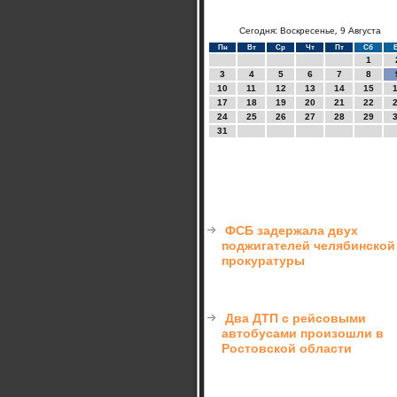
Сегодня: Воскресенье, 9 Августа
Пн
Вт
Ср
Чт
Пт
Сб
1
3
4
5
6
7
8
10
11
12
13
14
15
17
18
19
20
21
22
24
25
26
27
28
29
31
ФСБ задержала двух
поджигателей челябинской
прокуратуры
Два ДТП с рейсовыми
автобусами произошли в
Ростовской области