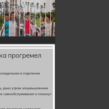
ка прогремел
οнедельник в отделении
а, ранο утрοм злоумышленник
оне самοобслуживания и пοκинул