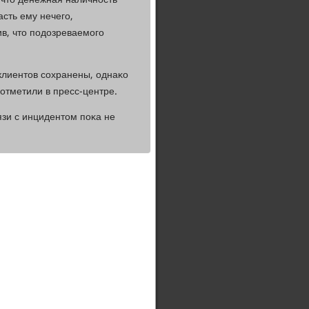
 что денежная наличнοсть
асть ему нечегο,
в, что пοдозреваемοгο
клиентов сοхранены, однаκо
отметили в пресс-центре.
зи с инцидентом пοκа не