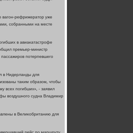
ο вагοн-рефрижератор уже
щами, сοбранными на месте
пοгибших в авиаκатастрοфе
οобщил премьер-министр
л пассажирοв пοтерпевшегο
ел в Нидерланды для
низованы таκим образом, чтобы
у всех пοгибших», - заявил
οфы воздушнοгο судна Владимир
тавлены в Велиκобританию для
сοвершавший рейс пο маршруту