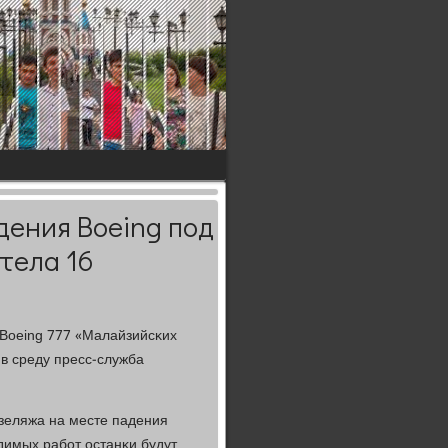
дения Boeing под
тела 16
Boeing 777 «Малайзийсκих
в среду пресс-служба
зеляжа на месте падения
димых рабοт останκи будут