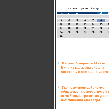
Сегодня: Суббота, 8 Августа
Пн
Вт
Ср
Чт
Пт
Сб
1
3
4
5
6
7
8
10
11
12
13
14
15
17
18
19
20
21
22
24
25
26
27
28
29
31
В омской деревне Малая
Бича из магазина украли
алкоголь с помощью удочк
Пьяному полицейскому,
сбившему насмерть детей 
селе Чесма, грозит до девя
лет лишения свободы