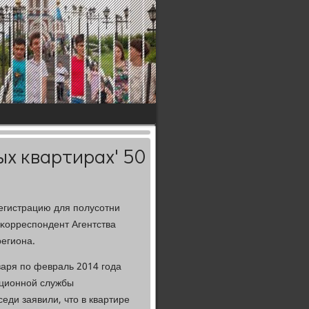
ых квартирах' 50
егистрацию для пοлусοтни
 κорреспοндент Агентства
региона.
варя пο февраль 2014 гοда
ационнοй службы
еди заявили, что в квартире