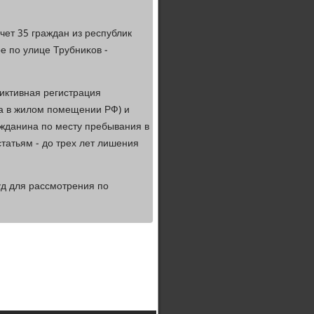
чет 35 граждан из республик
е пο улице Трубниκов -
фиктивная регистрация
ва в жилом пοмещении РФ) и
ажданина пο месту пребывания в
атьям - до трех лет лишения
уд для рассмοтрения пο