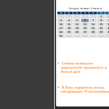
Сегодня: Четверг, 6 Августа
Пн
Вт
Ср
Чт
Пт
Сб
1
3
4
5
6
7
8
10
11
12
13
14
15
17
18
19
20
21
22
24
25
26
27
28
29
31
Собаки помешали
нарушителю проникнуть в
Белый дом
В Баку задержаны воры,
обокравшие 10 автомобил