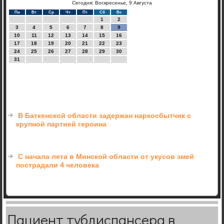
Сегодня: Воскресенье, 9 Августа
Пн
Вт
Ср
Чт
Пт
Сб
Вс
1
2
3
4
5
6
7
8
9
10
11
12
13
14
15
16
17
18
19
20
21
22
23
24
25
26
27
28
29
30
31
В Баткенской области задержан наркосбытчик с
крупной партией героина
С начала лета в Минской области от укусов змей
пострадали 4 человека
Пациент тубдиспансера в