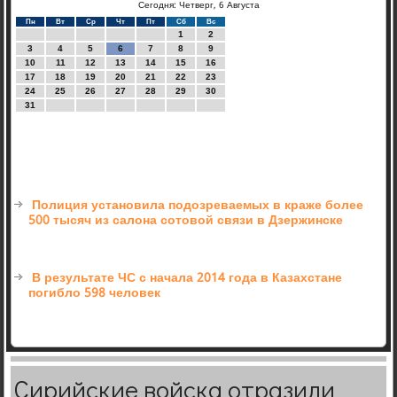
Сегодня: Четверг, 6 Августа
Пн
Вт
Ср
Чт
Пт
Сб
Вс
1
2
3
4
5
6
7
8
9
10
11
12
13
14
15
16
17
18
19
20
21
22
23
24
25
26
27
28
29
30
31
Полиция установила подозреваемых в краже более
500 тысяч из салона сотовой связи в Дзержинске
В результате ЧС с начала 2014 года в Казахстане
погибло 598 человек
Сирийские войска отразили