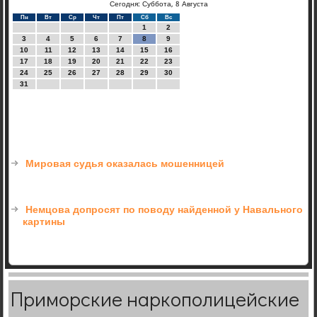
Сегодня: Суббота, 8 Августа
Пн
Вт
Ср
Чт
Пт
Сб
Вс
1
2
3
4
5
6
7
8
9
10
11
12
13
14
15
16
17
18
19
20
21
22
23
24
25
26
27
28
29
30
31
Мировая судья оказалась мошенницей
Немцова допросят по поводу найденной у Навального
картины
Приморские наркополицейские