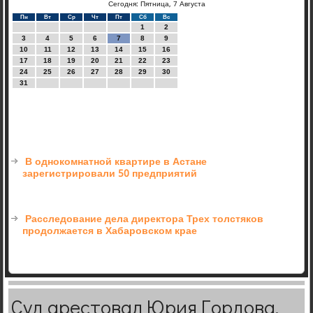
Сегодня: Пятница, 7 Августа
Пн
Вт
Ср
Чт
Пт
Сб
Вс
1
2
3
4
5
6
7
8
9
10
11
12
13
14
15
16
17
18
19
20
21
22
23
24
25
26
27
28
29
30
31
В однокомнатной квартире в Астане
зарегистрировали 50 предприятий
Расследование дела директора Трех толстяков
продолжается в Хабаровском крае
Суд арестовал Юрия Гордова,